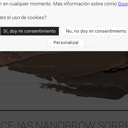
olas correctamente hidratadas y brillantes. La
cera de c
r en cualquier momento. Más información sobre cómo
Goo
:
uaves.
es el uso de cookies?
Sí, doy mi consentimiento
No, no doy mi consentimiento
Personalizar
E CEJAS NANOBROW SORPR