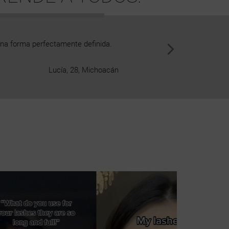
una forma perfectamente definida.
Yo nunca me había quejado del v
pomada para cejas Nanobrow vie
Lucía, 28, Michoacán