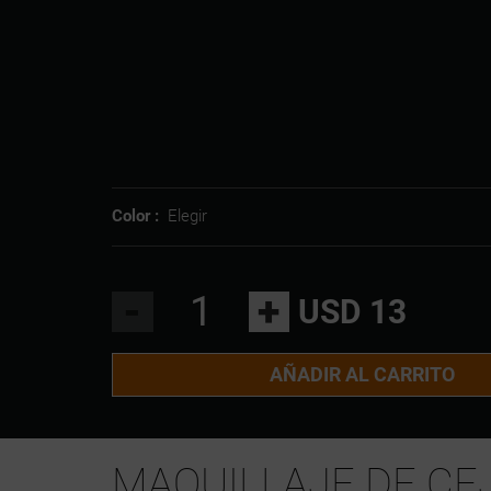
Color :
Elegir
-
+
USD 13
AÑADIR AL CARRITO
MAQUILLAJE DE CE