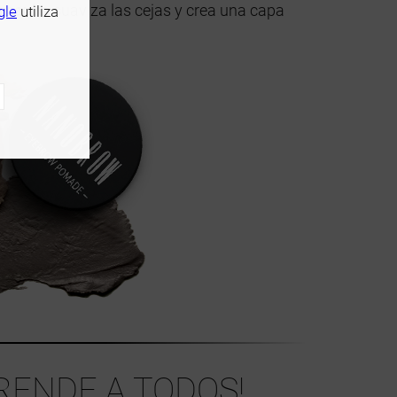
arnauba
suaviza las cejas y crea una capa
gle
utiliza
ENDE A TODOS!