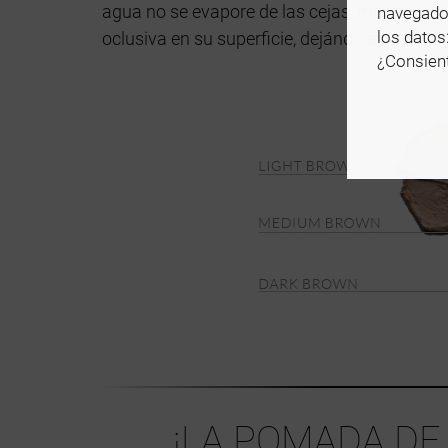
agua no se evapore de las cejas, manteniénd
navegado
los datos
oclusiva en su superficie, dejándolas más s
¿Consient
¡LA POMADA D