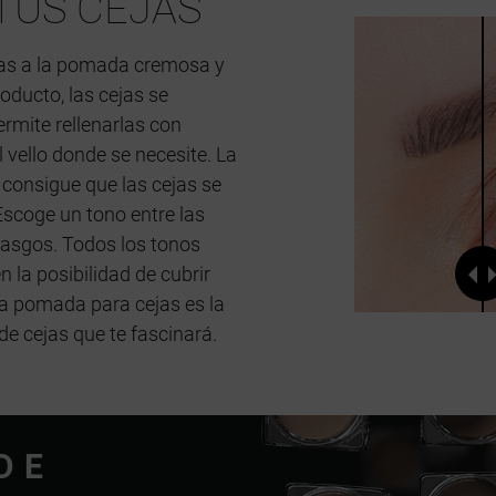
TUS CEJAS
ias a la pomada cremosa y
oducto, las cejas se
ermite rellenarlas con
l vello donde se necesite. La
y consigue que las cejas se
Escoge un tono entre las
rasgos. Todos los tonos
 la posibilidad de cubrir
La pomada para cejas es la
e cejas que te fascinará.
DE