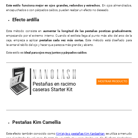
Este estilo funciona mejor en ojos grandes, redondos y estrechos.
En ojos almendrados,
encapuchados o con párpados caídos, pueden realzar un efecto no deseado.
Efecto ardilla
Este método consiste en
aumentar la longitud de las pestañas postizas gradualmente
,
empezando por el extremo interno. Cuando el estilista llega al punto más alto del arco de la
ceja, empieza a aplicar
pestañas cada vez más cortas.
Este método está diseñado para
levantar el rabillo del ojo y hacer que parezca más grande y abierto.
Este estilo es
ideal para ojos muy juntos y párpados caídos
.
MOSTRAR PRODUCTO
Pestañas en racimo
caseras Starter Kit
Pestañas Kim Camellia
Este efecto también conocido como
Kim'style o pestañas Kim Kardashian
se utiliza a menudo