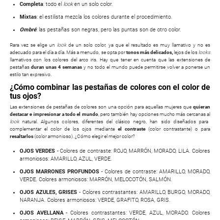
Completa
: todo el
look
en un solo color.
Mixtas
: el estilista mezcla los colores durante el procedimiento.
Ombré
: las pestañas son negras, pero las puntas son de otro color.
Rara vez se elige un
look
de un solo color, ya que el resultado es muy llamativo y no es
adecuado para el día a día. Más a menudo, se opta por
tonos más delicados,
lejos de los
looks
llamativos con los colores del arco iris. Hay que tener en cuenta que las extensiones de
pestañas
duran unas 4 semanas
y no todo el mundo puede permitirse volver a ponerse un
estilo tan expresivo.
¿Cómo combinar las pestañas de colores con el color de
tus ojos?
Las extensiones de pestañas de colores son una opción para aquellas mujeres que
quieran
destacar e impresionar a todo el mundo
, pero también hay opciones mucho más cercanas al
look
natural. Algunos colores, diferentes del clásico negro, han sido diseñados para
complementar el color de los ojos mediante
el contraste
(color contrastante) o para
resaltarlos
(color armonioso). ¿Cómo elegir el mejor color?
OJOS VERDES
- Colores de contraste: ROJO, MARRÓN, MORADO, LILA. Colores
armoniosos: AMARILLO, AZUL, VERDE.
OJOS MARRONES PROFUNDOS
- Colores de contraste: AMARILLO, MORADO,
VERDE. Colores armoniosos: MARRÓN, MELOCOTÓN, SALMÓN.
OJOS AZULES, GRISES
- Colores contrastantes: AMARILLO, BURGO, MORADO,
NARANJA. Colores armoniosos: VERDE, GRAFITO, ROSA, GRIS.
OJOS AVELLANA
- Colores contrastantes: VERDE, AZUL, MORADO. Colores