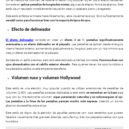
con el método de volumen. Se trata de un estilo muy popular hoy en día. El efecto Kardashian
consiste en
aplicar pestañas de longitudes mixtas
, algunas de ellas en forma de abanico. Este
estilo da un resultado increíblemente natural sin crear un acabado plano y exagerado.
Este estilo enfatiza la mirada maravillosamente y abre visualmente el ojo. Es lo suficientemente
versátil como para funcionar bien con la mayoría de tipos de ojos.
Efecto de delineador
El efecto delineador
consiste en crear un
efecto 2 en 1: pestañas significativamente
acentuadas y un efecto delineador en el párpado.
Las pestañas se aplican desde el ángulo
interno hacia el externo, aumentando gradualmente su longitud, pero con un rizo mínimo que
crea un efecto de delineador en el párpado.
Se trata de un estilo precioso, pero solo está dedicado a clientas concretas.
Funciona bien con
ojos almendrados con el rabillo exterior elevado
. Para quienes tienen los ojos hundidos o
los párpados caídos, puede empeorar ese efecto.
Volumen ruso y volumen Hollywood
Este estilo es una elección muy popular cuando se utilizan extensiones de pestañas de
volumen (2-8D). Las pestañas postizas dedicadas a este estilo
se estrechan en la base
para
que, con su impresionante volumen,
sigan pareciendo naturales y no sobrecarguen el ojo
.
Las pestañas y la línea de las pestañas parecen mucho más espesas
, creando un bonito
abanico de pestañas sobre el ojo.
Este estilo es digno de la atención de aquellas personas con ojos estrechos que quieren
hacerlos visualmente más grandes. Además, camufla muy bien los párpados caídos con ojos
hundidos.