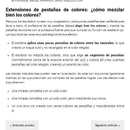
armoniosos: BEIGE, MARRÓN, GRIS, MELOCOTÓN.
Extensiones de pestañas de colores: ¿cómo mezclar
bien los colores?
Para que los resultados no sean muy exagerados y para que las pestañas sean perfectas para
llevar a diario, el profesional de las pestañas deberá
elegir bien los colores
y mezclar las
pestañas de colores con la sutileza suficiente para que cumplan su función de resaltar el ojo.
La mayoría de las veces se puede elegir entre dos efectos:
El estilista
aplica unas pocas pestañas de colores entre las naturales
, lo que
creará un toque sutil y no recargado en el color elegido.
El estilista no mezcla los colores, sino que elige
un segmento de pestañas
(normalmente cerca de la esquina exterior del ojo) y coloca allí unas cuantas
pestañas del color elegido, creando un acento de color.
Las clientas más atrevidas pueden caer en la tentación de optar por soluciones ligeramente
distintas, en las que prescinden por completo de las pestañas negras. Los tres efectos más
populares son:
Una mirada completa con un solo color.
Una mirada completa con un solo color, pero mezclando sus tonos.
Un
look
arco iris creado con varios colores de pestañas y mezclándolos entre
sí.
Artículos previos
Siguiente artículo