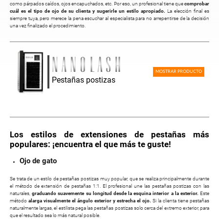
como párpados caídos, ojos encapuchados, etc. Por eso, un profesional tiene que
comprobar
cuál es el tipo de ojo de su clienta y sugerirle un estilo apropiado.
La elección final es
siempre tuya, pero merece la pena escuchar al especialista para no arrepentirse de la decisión
una vez finalizado el procedimiento.
MOSTRAR PRODUCTO
Pestañas postizas
Los estilos de extensiones de pestañas más
populares: ¡encuentra el que más te guste!
Ojo de gato
Se trata de un estilo de pestañas postizas muy popular, que se realiza principalmente durante
el método de extensión de pestañas 1:1. El profesional une las pestañas postizas con las
naturales,
graduando suavemente su longitud desde la esquina interior a la exterior.
Este
método
alarga visualmente el ángulo exterior y estrecha el ojo.
Si la clienta tiene pestañas
naturalmente largas, el estilista pega las pestañas postizas solo cerca del extremo exterior, para
que el resultado sea lo más natural posible.